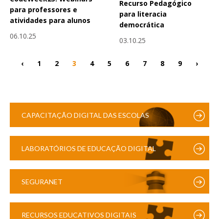
Recurso Pedagógico
para professores e
para literacia
atividades para alunos
democrática
06.10.25
03.10.25
‹
1
2
3
4
5
6
7
8
9
›
CAPACITAÇÃO DIGITAL DAS ESCOLAS
LABORATÓRIOS DE EDUCAÇÃO DIGITAL
SEGURANET
RECURSOS EDUCATIVOS DIGITAIS