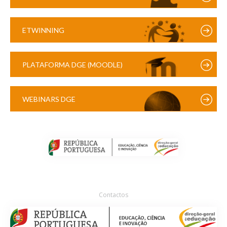
ETWINNING
PLATAFORMA DGE (MOODLE)
WEBINARS DGE
Contactos