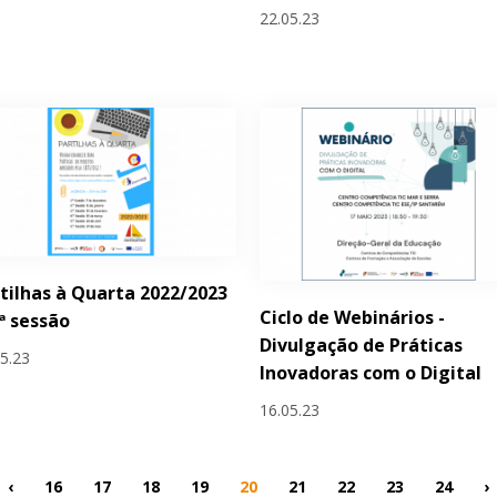
22.05.23
tilhas à Quarta 2022/2023
Ciclo de Webinários -
.ª sessão
Divulgação de Práticas
05.23
Inovadoras com o Digital
16.05.23
‹
16
17
18
19
20
21
22
23
24
›