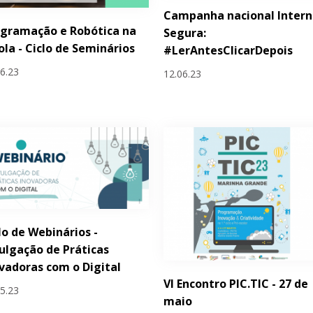
Campanha nacional Intern
gramação e Robótica na
Segura:
ola - Ciclo de Seminários
#LerAntesClicarDepois
06.23
12.06.23
lo de Webinários -
ulgação de Práticas
vadoras com o Digital
VI Encontro PIC.TIC - 27 de
05.23
maio