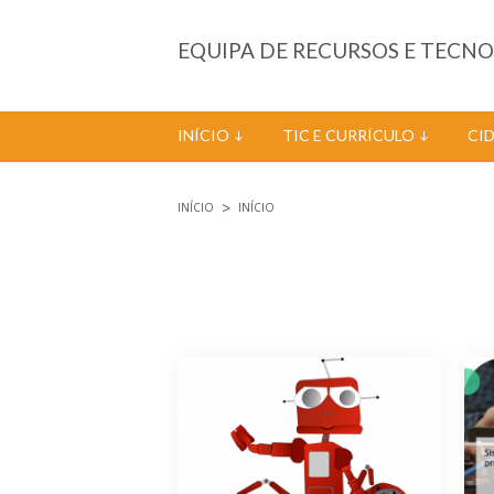
Passar para o conteúdo principal
EQUIPA DE RECURSOS E TECN
INÍCIO
TIC E CURRÍCULO
CI
INÍCIO
INÍCIO
Está aqui
Páginas