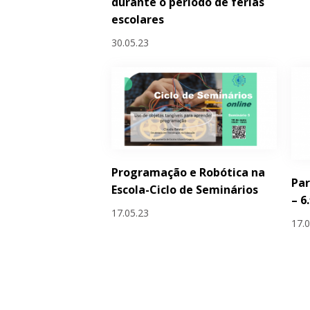
durante o período de férias
escolares
30.05.23
Programação e Robótica na
Par
Escola-Ciclo de Seminários
– 6
17.05.23
17.