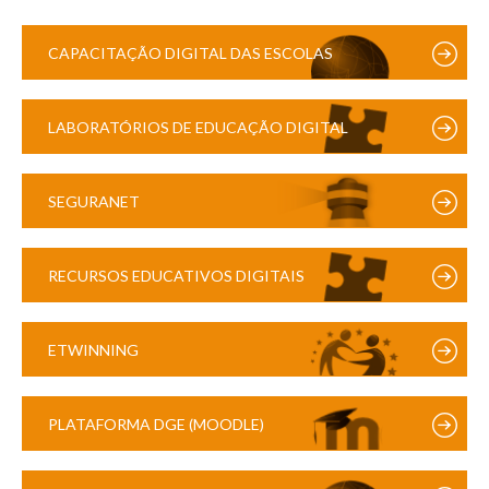
CAPACITAÇÃO DIGITAL DAS ESCOLAS
LABORATÓRIOS DE EDUCAÇÃO DIGITAL
SEGURANET
RECURSOS EDUCATIVOS DIGITAIS
ETWINNING
PLATAFORMA DGE (MOODLE)