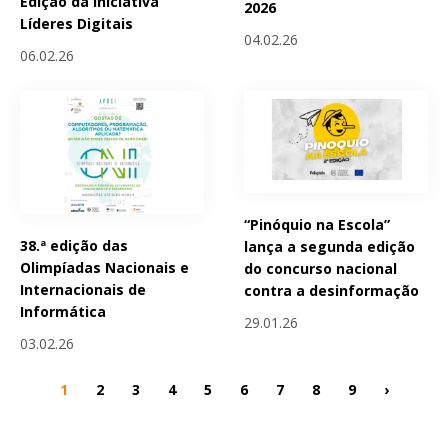
Edição da Iniciativa
2026
Líderes Digitais
04.02.26
06.02.26
“Pinóquio na Escola”
38.ª edição das
lança a segunda edição
Olimpíadas Nacionais e
do concurso nacional
Internacionais de
contra a desinformação
Informática
29.01.26
03.02.26
1
2
3
4
5
6
7
8
9
›