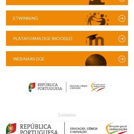
ETWINNING
PLATAFORMA DGE (MOODLE)
WEBINARS DGE
Contactos