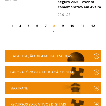
Segura 2025 – evento
comemorativo em Aveiro
22.01.25
‹
4
5
6
7
8
9
10
11
12
›
CAPACITAÇÃO DIGITAL DAS ESCOLAS
LABORATÓRIOS DE EDUCAÇÃO DIGITAL
SEGURANET
RECURSOS EDUCATIVOS DIGITAIS