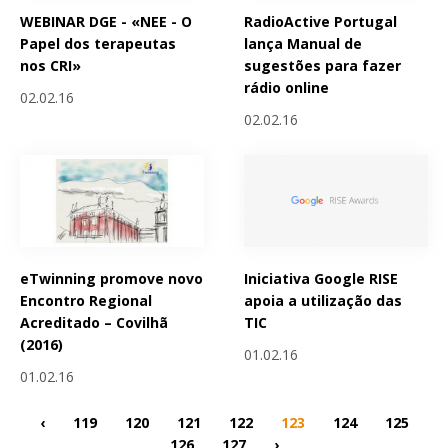
WEBINAR DGE - «NEE - O
RadioActive Portugal
Papel dos terapeutas
lança Manual de
nos CRI»
sugestões para fazer
rádio online
02.02.16
02.02.16
eTwinning promove novo
Iniciativa Google RISE
Encontro Regional
apoia a utilização das
Acreditado – Covilhã
TIC
(2016)
01.02.16
01.02.16
‹
119
120
121
122
123
124
125
126
127
›