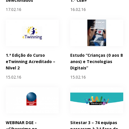
selecionados
1.º CEB»
17.02.16
16.02.16
1.ª Edição do Curso
Estudo “Crianças (0 aos 8
eTwinning Acreditado –
anos) e Tecnologias
Nível 2
Digitais”
15.02.16
15.02.16
WEBINAR DGE -
Sitestar 3 – 74 equipas
«Cibercrime no
passaram à 2.ª fase do