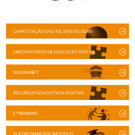
CAPACITAÇÃO DIGITAL DAS ESCOLAS
LABORATÓRIOS DE EDUCAÇÃO DIGITAL
SEGURANET
RECURSOS EDUCATIVOS DIGITAIS
ETWINNING
PLATAFORMA DGE (MOODLE)