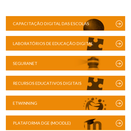
CAPACITAÇÃO DIGITAL DAS ESCOLAS
LABORATÓRIOS DE EDUCAÇÃO DIGITAL
SEGURANET
RECURSOS EDUCATIVOS DIGITAIS
ETWINNING
PLATAFORMA DGE (MOODLE)