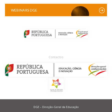
WEBINARS DGE
Contactos
DGE – Direção-Geral da Educação