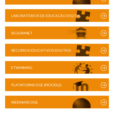
LABORATÓRIOS DE EDUCAÇÃO DIGITAL
SEGURANET
RECURSOS EDUCATIVOS DIGITAIS
ETWINNING
PLATAFORMA DGE (MOODLE)
WEBINARS DGE