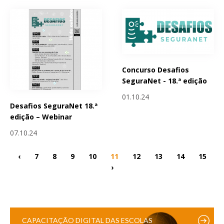
Concurso Desafios
SeguraNet - 18.ª edição
01.10.24
Desafios SeguraNet 18.ª
edição – Webinar
07.10.24
‹
7
8
9
10
11
12
13
14
15
›
CAPACITAÇÃO DIGITAL DAS ESCOLAS