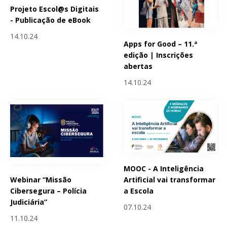
Projeto Escol@s Digitais
- Publicação de eBook
14.10.24
Apps for Good – 11.ª
edição | Inscrições
abertas
14.10.24
MOOC - A Inteligência
Webinar “Missão
Artificial vai transformar
Cibersegura – Polícia
a Escola
Judiciária”
07.10.24
11.10.24