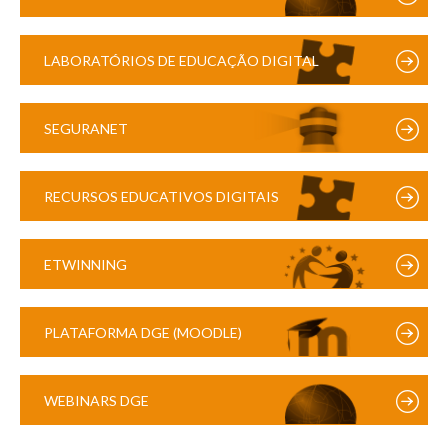
LABORATÓRIOS DE EDUCAÇÃO DIGITAL
SEGURANET
RECURSOS EDUCATIVOS DIGITAIS
ETWINNING
PLATAFORMA DGE (MOODLE)
WEBINARS DGE