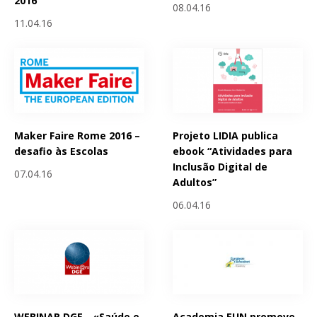
2016
08.04.16
11.04.16
Maker Faire Rome 2016 –
Projeto LIDIA publica
desafio às Escolas
ebook “Atividades para
Inclusão Digital de
07.04.16
Adultos”
06.04.16
WEBINAR DGE - «Saúde e
Academia EUN promove