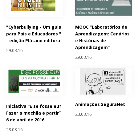
"Cyberbullying - Um guia
MOOC “Laboratórios de
para Pais e Educadores "
Aprendizagem: Cenários
- edição Plátano editora
e Histórias de
Aprendizagem”
29.03.16
29.03.16
Animações SeguraNet
Iniciativa “E se fosse eu?
Fazer a mochila e partir”
23.03.16
6 de abril de 2016
28.03.16