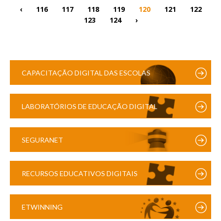
‹
116
117
118
119
120
121
122
123
124
›
CAPACITAÇÃO DIGITAL DAS ESCOLAS
LABORATÓRIOS DE EDUCAÇÃO DIGITAL
SEGURANET
RECURSOS EDUCATIVOS DIGITAIS
ETWINNING