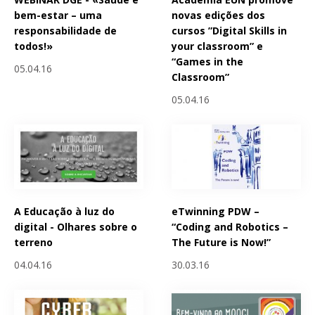
bem-estar – uma
novas edições dos
responsabilidade de
cursos ”Digital Skills in
todos!»
your classroom” e
“Games in the
05.04.16
Classroom”
05.04.16
A Educação à luz do
eTwinning PDW –
digital - Olhares sobre o
“Coding and Robotics –
terreno
The Future is Now!”
04.04.16
30.03.16