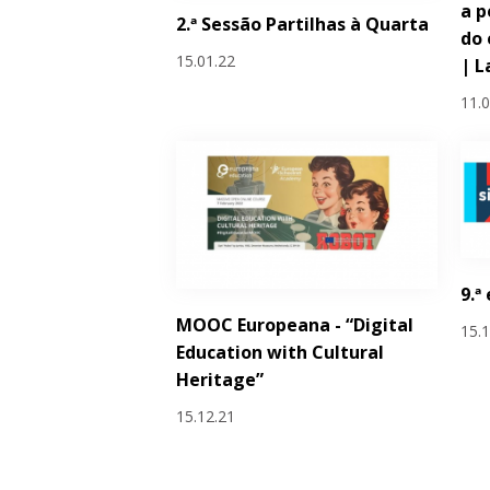
a p
2.ª Sessão Partilhas à Quarta
do 
15.01.22
| L
11.
9.ª
MOOC Europeana - “Digital
15.
Education with Cultural
Heritage”
15.12.21