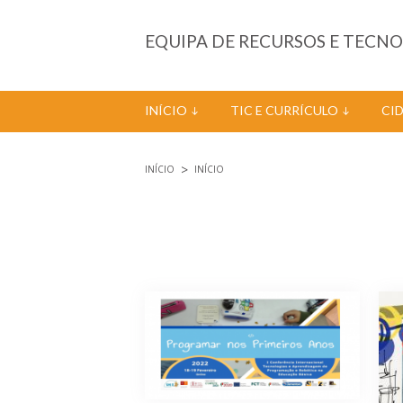
Passar para o conteúdo principal
EQUIPA DE RECURSOS E TECN
INÍCIO
TIC E CURRÍCULO
CI
INÍCIO
INÍCIO
Está aqui
Páginas