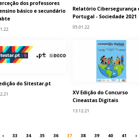
erceção dos professores
Relatório Cibersegurança
ensino básico e secundário
Portugal - Sociedade 2021
abte
05.01.22
01.22
 edição do Sitestar.pt
XV Edição do Concurso
12.21
Cineastas Digitais
13.12.21
‹
33
34
35
36
37
38
39
40
41
›