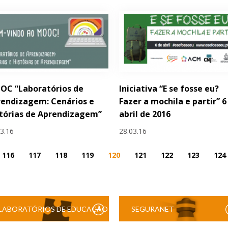
OC “Laboratórios de
Iniciativa “E se fosse eu?
endizagem: Cenários e
Fazer a mochila e partir” 6
tórias de Aprendizagem”
abril de 2016
03.16
28.03.16
116
117
118
119
120
121
122
123
124
LABORATÓRIOS DE EDUCAÇÃO
SEGURANET