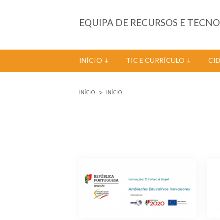
Passar para o conteúdo principal
EQUIPA DE RECURSOS E TECN
INÍCIO
TIC E CURRÍCULO
CI
INÍCIO
INÍCIO
Está aqui
Páginas