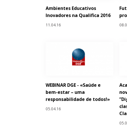
Ambientes Educativos
Fut
Inovadores na Qualifica 2016
pr
11.04.16
08.
WEBINAR DGE - «Saúde e
Ac
bem-estar – uma
nov
responsabilidade de todos!»
”Di
cla
05.04.16
Cl
05.