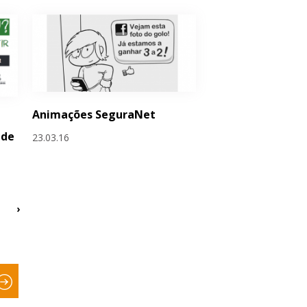
Animações SeguraNet
 de
23.03.16
›