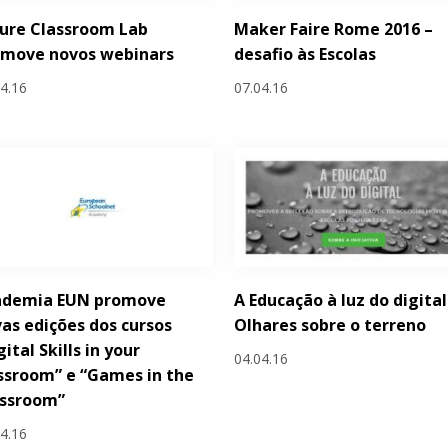
ure Classroom Lab
Maker Faire Rome 2016 –
omove novos webinars
desafio às Escolas
04.16
07.04.16
ademia EUN promove
A Educação à luz do digital
as edições dos cursos
Olhares sobre o terreno
gital Skills in your
04.04.16
ssroom” e “Games in the
assroom”
04.16