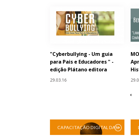
"Cyberbullying - Um guia
MO
para Pais e Educadores " -
Apr
edição Plátano editora
His
29.03.16
29.
‹
CAPACITAÇÃO DIGITAL DAS