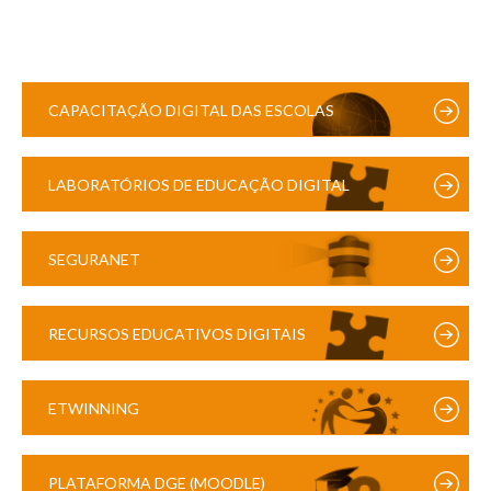
CAPACITAÇÃO DIGITAL DAS ESCOLAS
LABORATÓRIOS DE EDUCAÇÃO DIGITAL
SEGURANET
RECURSOS EDUCATIVOS DIGITAIS
ETWINNING
PLATAFORMA DGE (MOODLE)