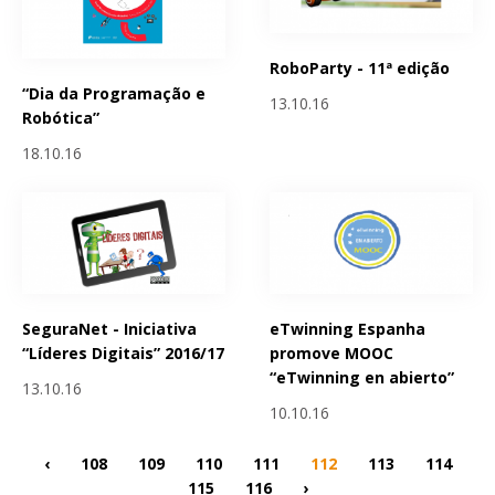
RoboParty - 11ª edição
“Dia da Programação e
13.10.16
Robótica”
18.10.16
SeguraNet - Iniciativa
eTwinning Espanha
“Líderes Digitais” 2016/17
promove MOOC
“eTwinning en abierto”
13.10.16
10.10.16
‹
108
109
110
111
112
113
114
115
116
›