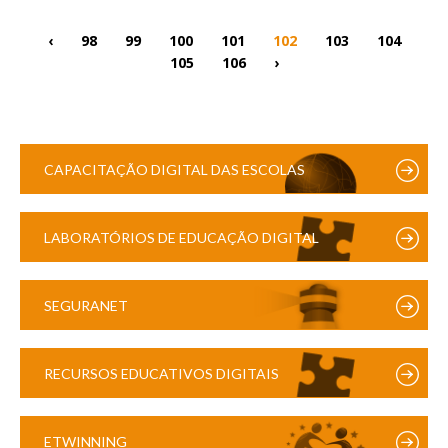
‹
98
99
100
101
102
103
104
105
106
›
CAPACITAÇÃO DIGITAL DAS ESCOLAS
LABORATÓRIOS DE EDUCAÇÃO DIGITAL
SEGURANET
RECURSOS EDUCATIVOS DIGITAIS
ETWINNING