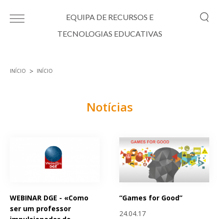
Passar para o conteúdo principal
EQUIPA DE RECURSOS E
TECNOLOGIAS EDUCATIVAS
INÍCIO
INÍCIO
Está aqui
Notícias
Páginas
WEBINAR DGE - «Como
“Games for Good”
ser um professor
24.04.17