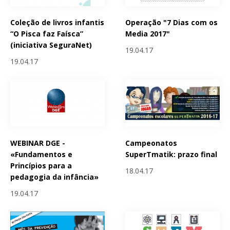
Coleção de livros infantis
Operação "7 Dias com os
“O Pisca faz Faísca”
Media 2017"
(iniciativa SeguraNet)
19.04.17
19.04.17
WEBINAR DGE -
Campeonatos
«Fundamentos e
SuperTmatik: prazo final
Princípios para a
18.04.17
pedagogia da infância»
19.04.17