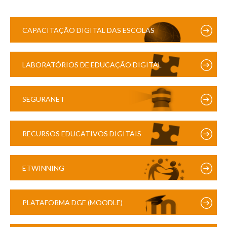
CAPACITAÇÃO DIGITAL DAS ESCOLAS
LABORATÓRIOS DE EDUCAÇÃO DIGITAL
SEGURANET
RECURSOS EDUCATIVOS DIGITAIS
ETWINNING
PLATAFORMA DGE (MOODLE)