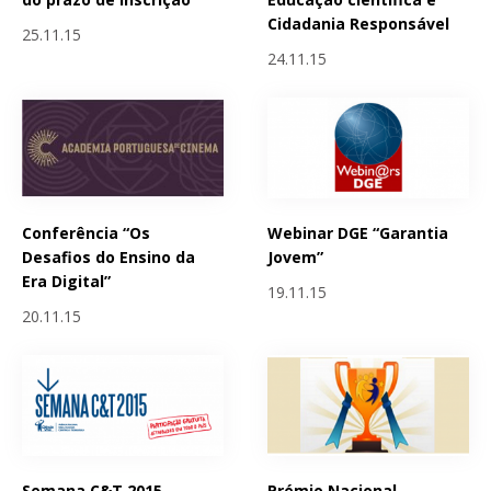
Cidadania Responsável
25.11.15
24.11.15
Conferência “Os
Webinar DGE “Garantia
Desafios do Ensino da
Jovem”
Era Digital”
19.11.15
20.11.15
Semana C&T 2015 -
Prémio Nacional