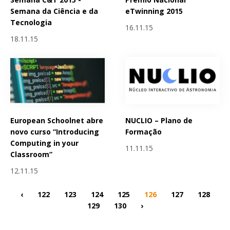
Semana da Ciência e da
eTwinning 2015
Tecnologia
16.11.15
18.11.15
European Schoolnet abre
NUCLIO – Plano de
novo curso “Introducing
Formação
Computing in your
11.11.15
Classroom”
12.11.15
‹
122
123
124
125
126
127
128
129
130
›