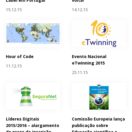
Label em Portugal
volta!
15.12.15
14.12.15
Hour of Code
Evento Nacional
eTwinning 2015
11.12.15
25.11.15
Líderes Digitais
Comissão Europeia lança
2015/2016 – alargamento
publicação sobre
do prazo de inscrição
Educação científica e