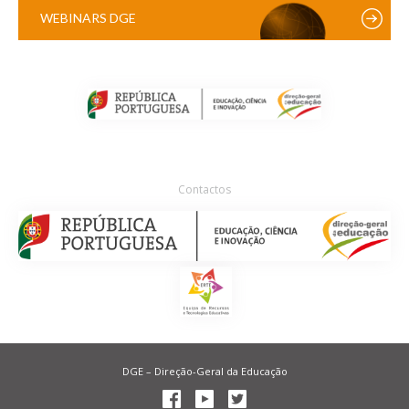
WEBINARS DGE
Contactos
DGE – Direção-Geral da Educação