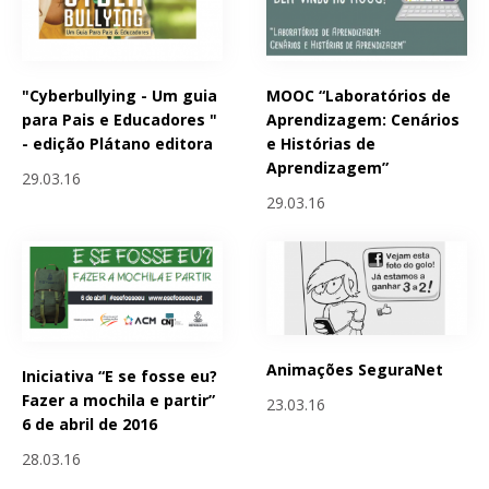
"Cyberbullying - Um guia
MOOC “Laboratórios de
para Pais e Educadores "
Aprendizagem: Cenários
- edição Plátano editora
e Histórias de
Aprendizagem”
29.03.16
29.03.16
Animações SeguraNet
Iniciativa “E se fosse eu?
Fazer a mochila e partir”
23.03.16
6 de abril de 2016
28.03.16