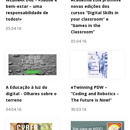
bem-estar – uma
novas edições dos
responsabilidade de
cursos ”Digital Skills in
todos!»
your classroom” e
“Games in the
05.04.16
Classroom”
05.04.16
A Educação à luz do
eTwinning PDW –
digital - Olhares sobre o
“Coding and Robotics –
terreno
The Future is Now!”
04.04.16
30.03.16