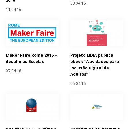
2016
08.04.16
11.04.16
Maker Faire Rome 2016 –
Projeto LIDIA publica
desafio às Escolas
ebook “Atividades para
Inclusão Digital de
07.04.16
Adultos”
06.04.16
WEBINAR DGE - «Saúde e
Academia EUN promove