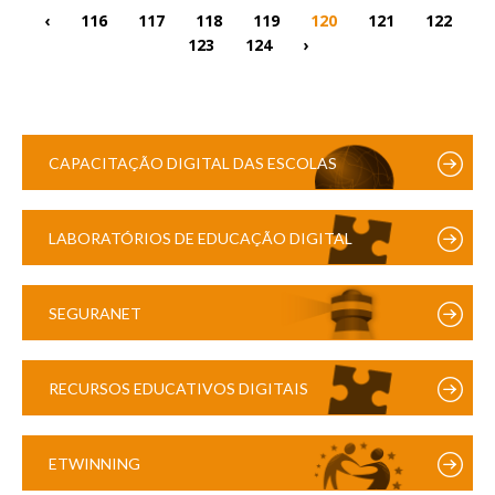
‹
116
117
118
119
120
121
122
123
124
›
CAPACITAÇÃO DIGITAL DAS ESCOLAS
LABORATÓRIOS DE EDUCAÇÃO DIGITAL
SEGURANET
RECURSOS EDUCATIVOS DIGITAIS
ETWINNING