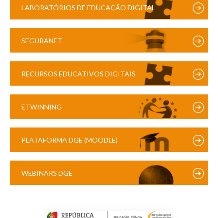
LABORATÓRIOS DE EDUCAÇÃO DIGITAL
SEGURANET
RECURSOS EDUCATIVOS DIGITAIS
ETWINNING
PLATAFORMA DGE (MOODLE)
WEBINARS DGE