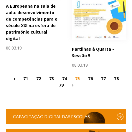
A Europeana na sala de
aula: desenvolvimento
de competências para o
século XXI na esfera do
património cultural
digital
08.03.19
Partilhas à Quarta -
Sessão 5
08.03.19
‹
71
72
73
74
75
76
77
78
79
›
CAPACITAÇÃO DIGITAL DAS ESCOLAS