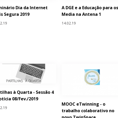
inário Dia da Internet
A DGE e a Educação para o
s Segura 2019
Media na Antena 1
02.19
14.02.19
tilhas à Quarta - Sessão 4
otícia 08/Fev./2019
MOOC eTwinning - o
02.19
trabalho colaborativo no
novo TwinSpace