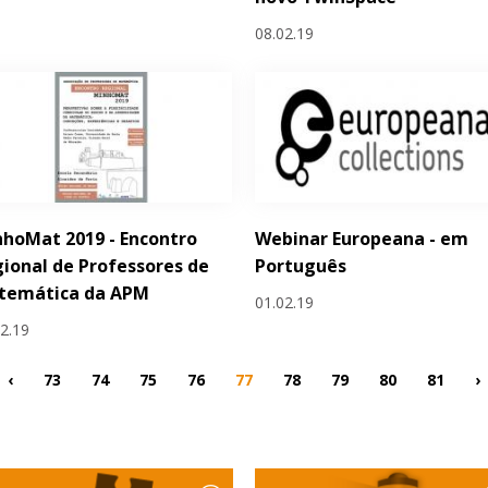
08.02.19
hoMat 2019 - Encontro
Webinar Europeana - em
ional de Professores de
Português
temática da APM
01.02.19
02.19
‹
73
74
75
76
77
78
79
80
81
›