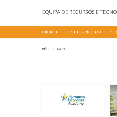
Passar para o conteúdo principal
EQUIPA DE RECURSOS E TECN
INÍCIO
TIC E CURRÍCULO
CI
INÍCIO
INÍCIO
Está aqui
Páginas