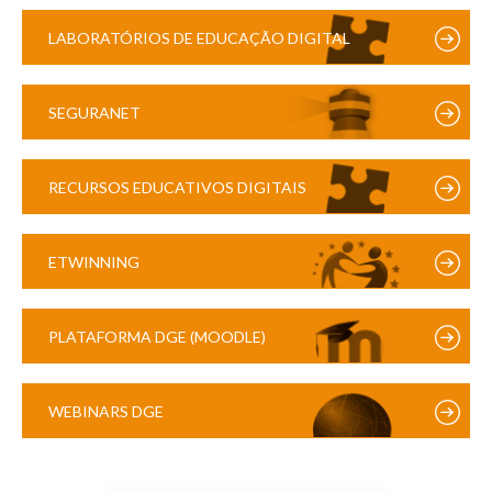
LABORATÓRIOS DE EDUCAÇÃO DIGITAL
SEGURANET
RECURSOS EDUCATIVOS DIGITAIS
ETWINNING
PLATAFORMA DGE (MOODLE)
WEBINARS DGE