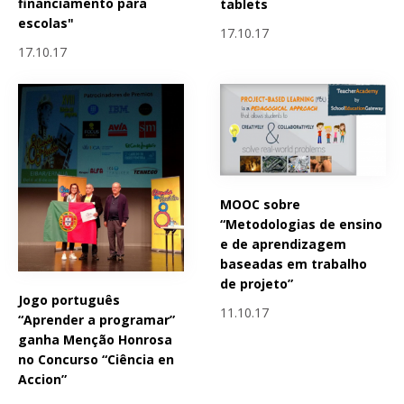
financiamento para
tablets
escolas"
17.10.17
17.10.17
MOOC sobre
“Metodologias de ensino
e de aprendizagem
baseadas em trabalho
de projeto”
Jogo português
11.10.17
“Aprender a programar”
ganha Menção Honrosa
no Concurso “Ciência en
Accion”