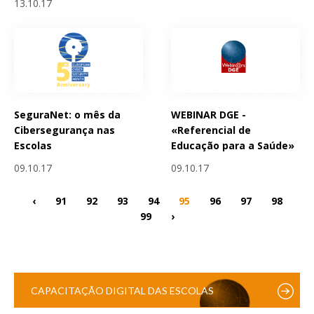
13.10.17
SeguraNet: o mês da
WEBINAR DGE -
Cibersegurança nas
«Referencial de
Escolas
Educação para a Saúde»
09.10.17
09.10.17
‹
91
92
93
94
95
96
97
98
99
›
CAPACITAÇÃO DIGITAL DAS ESCOLAS