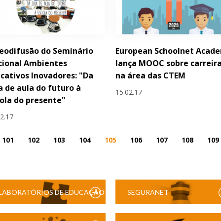
eodifusão do Seminário
European Schoolnet Acad
cional Ambientes
lança MOOC sobre carreir
cativos Inovadores: "Da
na área das CTEM
a de aula do futuro à
15.02.17
ola do presente"
02.17
101
102
103
104
105
106
107
108
109
LABORATÓRIOS DE EDUCAÇÃO
SEGURANET
DIGITAL