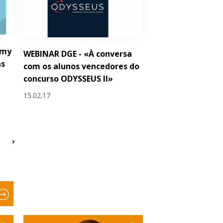
emy
WEBINAR DGE - «À conversa
as
com os alunos vencedores do
concurso ODYSSEUS II»
15.02.17
›