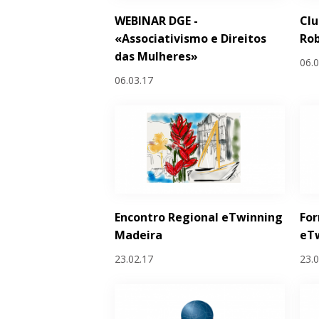
WEBINAR DGE -
Cl
«Associativismo e Direitos
Rob
das Mulheres»
06.
06.03.17
Encontro Regional eTwinning
Fo
Madeira
eTw
23.02.17
23.