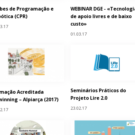
ubes de Programação e
WEBINAR DGE - «Tecnologi
ótica (CPR)
de apoio livres e de baixo
custo»
03.17
01.03.17
Seminários Práticos do
rmação Acreditada
Projeto Lire 2.0
inning – Alpiarça (2017)
23.02.17
02.17