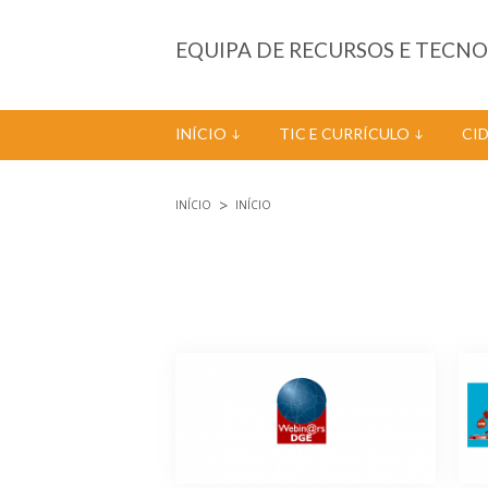
Passar para o conteúdo principal
EQUIPA DE RECURSOS E TECN
INÍCIO
TIC E CURRÍCULO
CI
INÍCIO
INÍCIO
Está aqui
Páginas