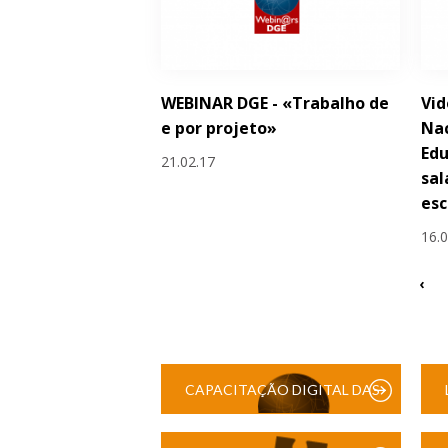
WEBINAR DGE - «Trabalho de
Vid
e por projeto»
Na
Edu
21.02.17
sal
esc
16.
‹
CAPACITAÇÃO DIGITAL DAS
ESCOLAS