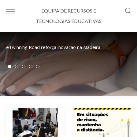
Passar para o conteúdo principal
EQUIPA DE RECURSOS E
TECNOLOGIAS EDUCATIVAS
eTwinning Road reforça inovação na Madeira
E-
ju