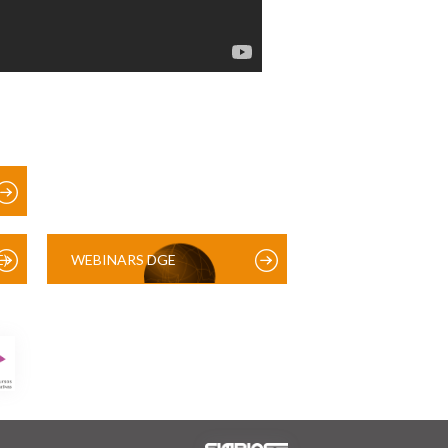
)
WEBINARS DGE