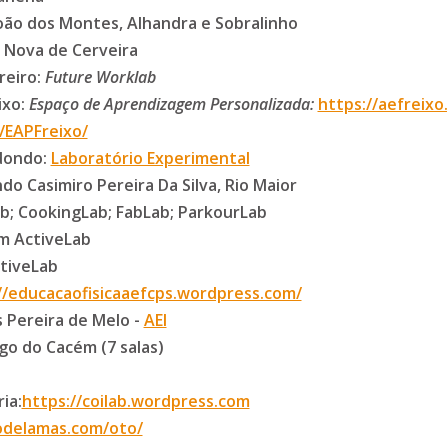
oão dos Montes, Alhandra e Sobralinho
 Nova de Cerveira
reiro:
Future Worklab
ixo:
Espaço de Aprendizagem Personalizada:
https://aefreixo
/EAPFreixo/
dondo:
Laboratório Experimental
o Casimiro Pereira Da Silva, Rio Maior
ab; CookingLab; FabLab; ParkourLab
Um ActiveLab
ctiveLab
//educacaofisicaaefcps.wordpress.com/
 Pereira de Melo -
AEI
o do Cacém (7 salas)
ia:
https://coilab.wordpress.com
iodelamas.com/oto/