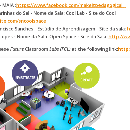
 MAIA :
https://www.facebook.com/makeitpedagogical
nhas do Sal - Nome da Sala: Cool Lab - Site do Cool
site.com/sncoolspace
cisco Sanches - Estúdio de Aprendizagem - Site da sala:
h
opes - Nome da Sala: Open Space - Site da Sala:
http://w
guese
Future
Classroom
Labs (FCL)
at the following link:
http