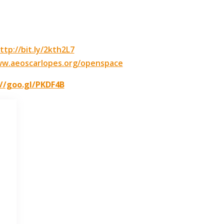
​
ttp://bit.ly/2kth2L7
ww.aeoscarlopes.org/openspace
://goo.gl/PKDF4B