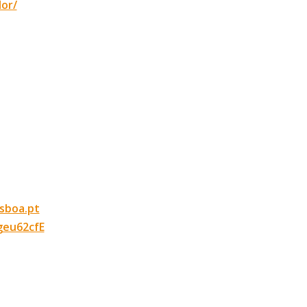
lor/
isboa.pt
geu62cfE