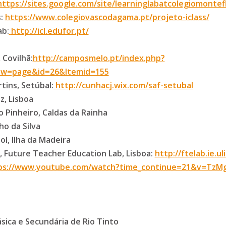
https://sites.google.com/site/learninglabatcolegiomontef
s:
https://www.colegiovascodagama.pt/projeto-iclass/
ab:
http://icl.edufor.pt/
 Covilhã:
http://camposmelo.pt/index.php?
ew=page&id=26&Itemid=155
tins, Setúbal:
http://cunhacj.wix.com/saf-setubal
z, Lisboa
o Pinheiro, Caldas da Rainha
ho da Silva
l, Ilha da Madeira
, Future Teacher Education Lab, Lisboa:
http://ftelab.ie.ul
ps://www.youtube.com/watch?time_continue=21&v=TzM
Básica e Secundária de Rio Tinto