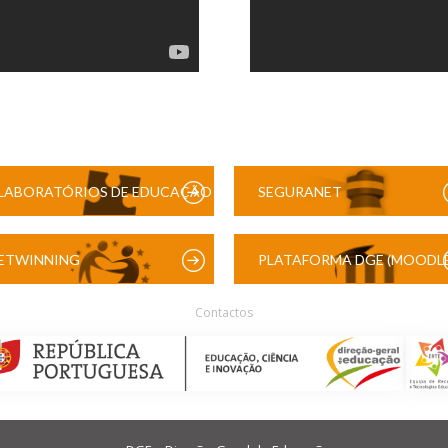
LABORATÓRIOS DE EDUCAÇÃO
SEGURANET
DIGITAL
ETWINNING
PLATAFORMA DGE (MOODLE
Contactos