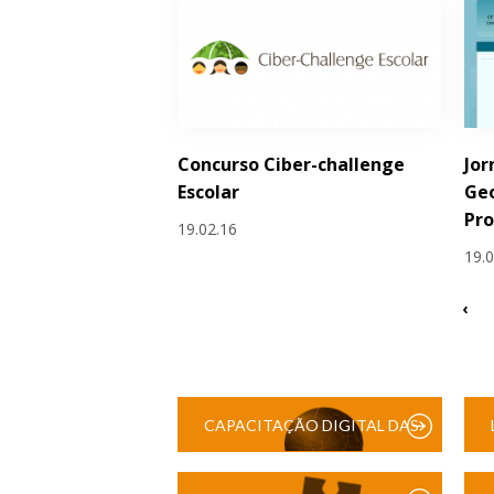
Concurso Ciber-challenge
Jor
Escolar
Geo
Pr
19.02.16
19.
‹
CAPACITAÇÃO DIGITAL DAS
ESCOLAS