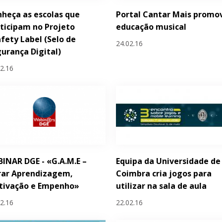
heça as escolas que
Portal Cantar Mais promo
ticipam no Projeto
educação musical
fety Label (Selo de
24.02.16
urança Digital)
02.16
INAR DGE - «G.A.M.E –
Equipa da Universidade de
rar Aprendizagem,
Coimbra cria jogos para
tivação e Empenho»
utilizar na sala de aula
02.16
22.02.16