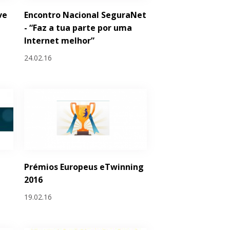
ve
Encontro Nacional SeguraNet
- “Faz a tua parte por uma
Internet melhor”
24.02.16
Prémios Europeus eTwinning
2016
19.02.16