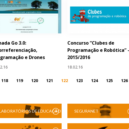
nada Go 3.0:
Concurso “Clubes de
rreferenciação,
Programação e Robótica” 
ogramação e Drones
2015/2016
02.16
18.02.16
118
119
120
121
122
123
124
125
126
LABORATÓRIOS DE EDUCAÇÃO
SEGURANET
DIGITAL