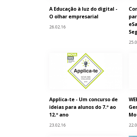
A Educação à luz do digital -
Con
O olhar empresarial
par
eSa
26.02.16
Seg
25.
Applica-te - Um concurso de
WEB
ideias para alunos do 7.º ao
Ge
12.º ano
Mo
23.02.16
22.