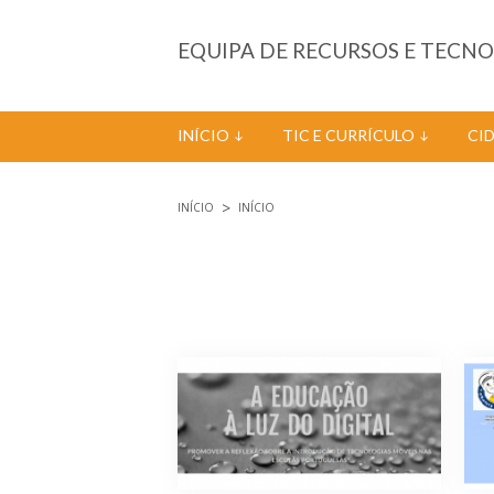
Passar para o conteúdo principal
EQUIPA DE RECURSOS E TECN
INÍCIO
TIC E CURRÍCULO
CI
INÍCIO
INÍCIO
Está aqui
Páginas