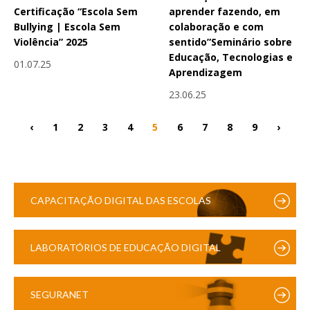
Certificação “Escola Sem
aprender fazendo, em
Bullying | Escola Sem
colaboração e com
Violência” 2025
sentido”Seminário sobre
Educação, Tecnologias e
01.07.25
Aprendizagem
23.06.25
‹
1
2
3
4
5
6
7
8
9
›
CAPACITAÇÃO DIGITAL DAS ESCOLAS
LABORATÓRIOS DE EDUCAÇÃO DIGITAL
SEGURANET