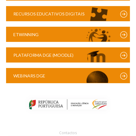
RECURSOS EDUCATIVOS DIGITAIS
ETWINNING
PLATAFORMA DGE (MOODLE)
WEBINARS DGE
Contactos