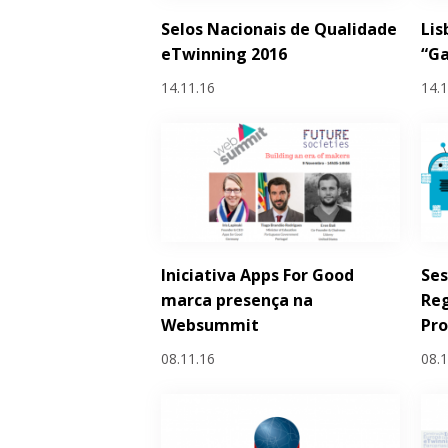
Selos Nacionais de Qualidade
Lis
eTwinning 2016
“Ga
14.11.16
14.
Iniciativa Apps For Good
Se
marca presença na
Reg
Websummit
Pro
08.11.16
08.