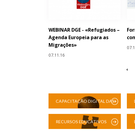
WEBINAR DGE - «Refugiados –
Fo
Agenda Europeia para as
con
Migrações»
07.
07.11.16
‹
CAPACITAÇÃO DIGITAL DAS
ESCOLAS
RECURSOS EDUCATIVOS