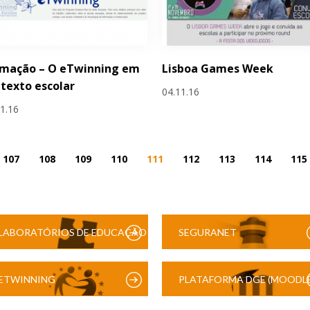
rmação – O eTwinning em
Lisboa Games Week
texto escolar
04.11.16
11.16
107
108
109
110
111
112
113
114
115
LABORATÓRIOS DE EDUCAÇÃO
SEGURANET
DIGITAL
ETWINNING
PLATAFORMA DGE (MOODLE