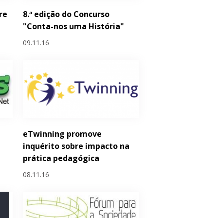
re
8.ª edição do Concurso
"Conta-nos uma História"
09.11.16
eTwinning promove
inquérito sobre impacto na
prática pedagógica
08.11.16