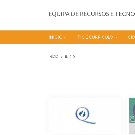
Passar para o conteúdo principal
EQUIPA DE RECURSOS E TECN
INÍCIO
TIC E CURRÍCULO
CI
INÍCIO
INÍCIO
Está aqui
Páginas