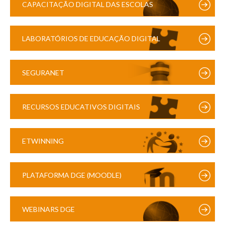
CAPACITAÇÃO DIGITAL DAS ESCOLAS
LABORATÓRIOS DE EDUCAÇÃO DIGITAL
SEGURANET
RECURSOS EDUCATIVOS DIGITAIS
ETWINNING
PLATAFORMA DGE (MOODLE)
WEBINARS DGE