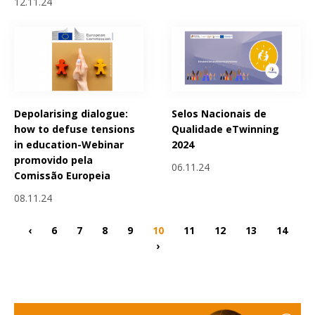
12.11.24
Depolarising dialogue:
Selos Nacionais de
how to defuse tensions
Qualidade eTwinning
in education-Webinar
2024
promovido pela
06.11.24
Comissão Europeia
08.11.24
‹
6
7
8
9
10
11
12
13
14
›