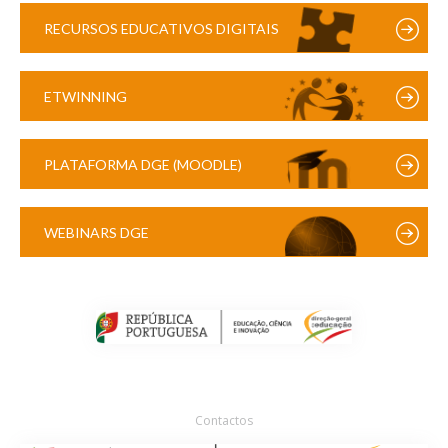
RECURSOS EDUCATIVOS DIGITAIS
ETWINNING
PLATAFORMA DGE (MOODLE)
WEBINARS DGE
Contactos