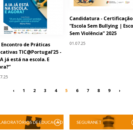
Candidatura - Certificação
“Escola Sem Bullying | Esc
Sem Violência” 2025
01.07.25
 Encontro de Práticas
cativas TIC@Portugal’25 -
IA já está na escola. E
ora?”
07.25
‹
1
2
3
4
5
6
7
8
9
›
LABORATÓRIOS DE EDUCAÇÃO
SEGURANET