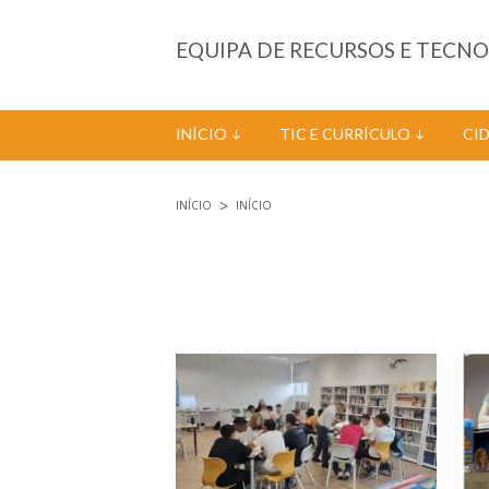
Passar para o conteúdo principal
EQUIPA DE RECURSOS E TECN
INÍCIO
TIC E CURRÍCULO
CI
INÍCIO
INÍCIO
Está aqui
Páginas