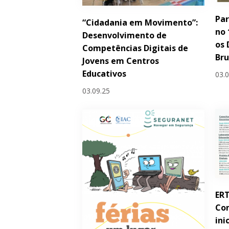
Par
“Cidadania em Movimento”:
no 
Desenvolvimento de
os 
Competências Digitais de
Bru
Jovens em Centros
Educativos
03.
03.09.25
ER
Con
ini