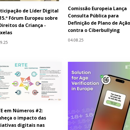
Comissão Europeia Lança
ticipação de Líder Digital
Consulta Pública para
15.º Fórum Europeu sobre
Definição de Plano de Açã
Direitos da Criança -
contra o Ciberbullying
xelas
04.08.25
09.25
TE em Números #2:
heça o impacto das
ciativas digitais nas