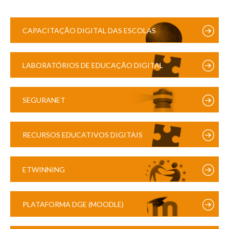
CAPACITAÇÃO DIGITAL DAS ESCOLAS
LABORATÓRIOS DE EDUCAÇÃO DIGITAL
SEGURANET
RECURSOS EDUCATIVOS DIGITAIS
ETWINNING
PLATAFORMA DGE (MOODLE)