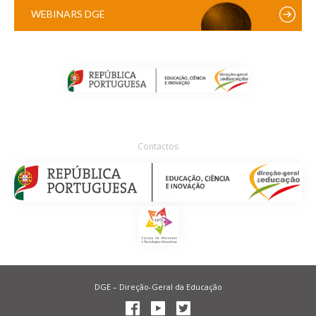
WEBINARS DGE
Contactos
DGE – Direção-Geral da Educação