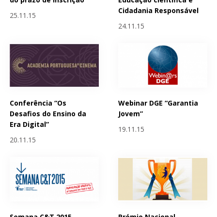
Cidadania Responsável
25.11.15
24.11.15
Conferência “Os
Webinar DGE “Garantia
Desafios do Ensino da
Jovem”
Era Digital”
19.11.15
20.11.15
Semana C&T 2015 -
Prémio Nacional