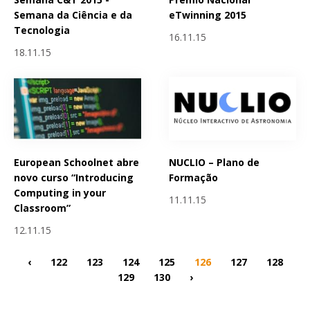
Semana da Ciência e da
eTwinning 2015
Tecnologia
16.11.15
18.11.15
European Schoolnet abre
NUCLIO – Plano de
novo curso “Introducing
Formação
Computing in your
11.11.15
Classroom”
12.11.15
‹
122
123
124
125
126
127
128
129
130
›