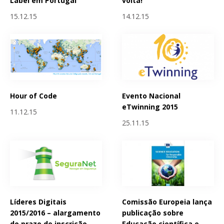
Label em Portugal
volta!
15.12.15
14.12.15
Hour of Code
Evento Nacional
eTwinning 2015
11.12.15
25.11.15
Líderes Digitais
Comissão Europeia lança
2015/2016 – alargamento
publicação sobre
do prazo de inscrição
Educação científica e