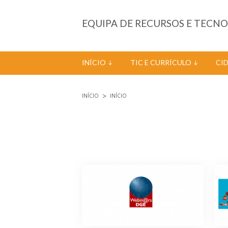
Passar para o conteúdo principal
EQUIPA DE RECURSOS E TECN
INÍCIO
TIC E CURRÍCULO
CI
INÍCIO
INÍCIO
Está aqui
Páginas