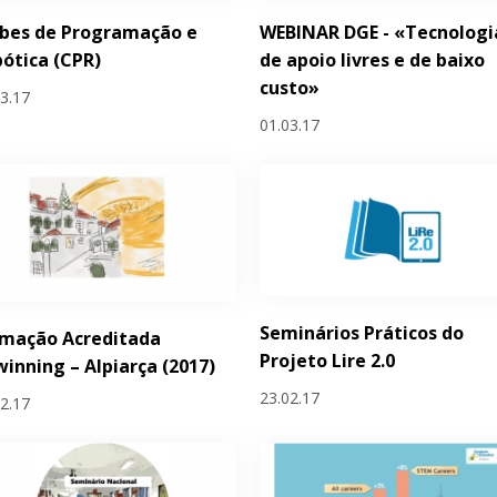
ubes de Programação e
WEBINAR DGE - «Tecnologi
ótica (CPR)
de apoio livres e de baixo
custo»
03.17
01.03.17
Seminários Práticos do
rmação Acreditada
Projeto Lire 2.0
inning – Alpiarça (2017)
23.02.17
02.17