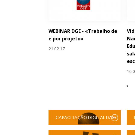
WEBINAR DGE - «Trabalho de
Vid
e por projeto»
Na
Edu
21.02.17
sal
esc
16.
‹
CAPACITAÇÃO DIGITAL DAS
ESCOLAS