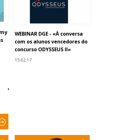
emy
WEBINAR DGE - «À conversa
as
com os alunos vencedores do
concurso ODYSSEUS II»
15.02.17
›