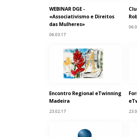
WEBINAR DGE -
Cl
«Associativismo e Direitos
Rob
das Mulheres»
06.
06.03.17
Encontro Regional eTwinning
Fo
Madeira
eTw
23.02.17
23.