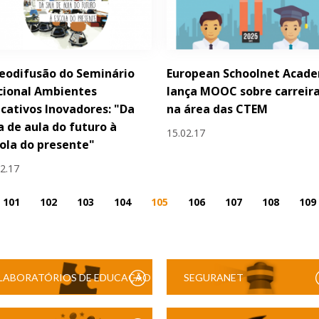
eodifusão do Seminário
European Schoolnet Acad
cional Ambientes
lança MOOC sobre carreir
cativos Inovadores: "Da
na área das CTEM
a de aula do futuro à
15.02.17
ola do presente"
02.17
101
102
103
104
105
106
107
108
109
LABORATÓRIOS DE EDUCAÇÃO
SEGURANET
DIGITAL