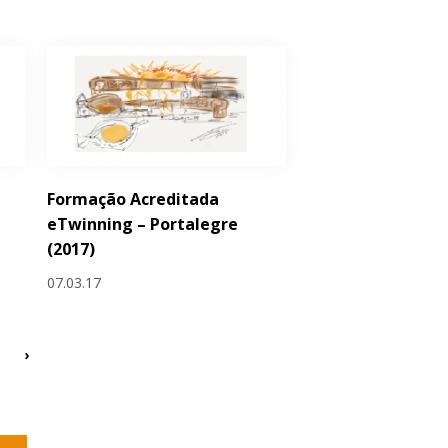
Formação Acreditada
eTwinning – Portalegre
(2017)
07.03.17
›