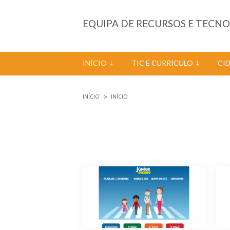
Passar para o conteúdo principal
EQUIPA DE RECURSOS E TECN
INÍCIO
TIC E CURRÍCULO
CI
INÍCIO
INÍCIO
Está aqui
Páginas