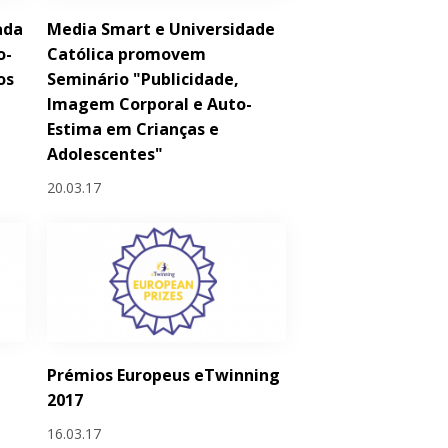
ada
Media Smart e Universidade
o-
Católica promovem
os
Seminário "Publicidade,
Imagem Corporal e Auto-
Estima em Crianças e
Adolescentes"
20.03.17
Prémios Europeus eTwinning
2017
16.03.17