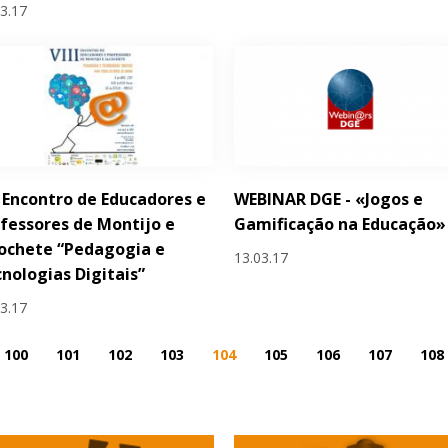
03.17
I Encontro de Educadores e
WEBINAR DGE - «Jogos e
fessores de Montijo e
Gamificação na Educação»
ochete “Pedagogia e
13.03.17
nologias Digitais”
03.17
100
101
102
103
104
105
106
107
108