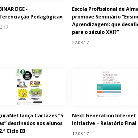
BINAR DGE -
Escola Profissional de Alm
ferenciação Pedagógica»
promove Seminário “Ensin
Aprendizagem: que desafi
03.17
para o século XXI?”
22.03.17
uraNet lança Cartazes ”5
Next Generation Internet
as” destinados aos alunos
Initiative – Relatório Final
2.º Ciclo EB
17.03.17