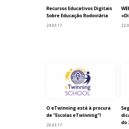
Recursos Educativos Digitais
WE
Sobre Educação Rodoviária
«Di
24.03.17
22.
O eTwinning está à procura
Seg
de “Escolas eTwinning”!
dic
do 
20.03.17