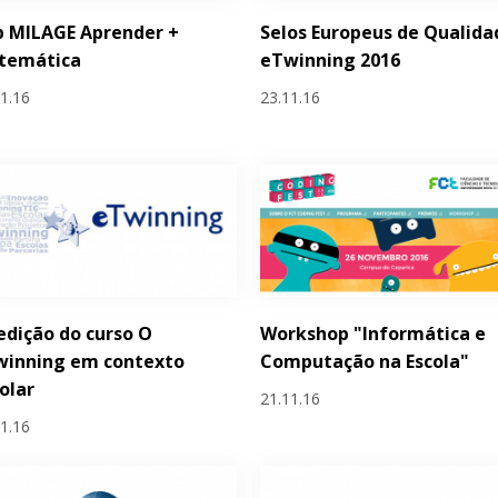
p MILAGE Aprender +
Selos Europeus de Qualida
temática
eTwinning 2016
11.16
23.11.16
 edição do curso O
Workshop "Informática e
winning em contexto
Computação na Escola"
olar
21.11.16
11.16