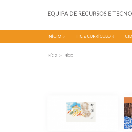
Passar para o conteúdo principal
EQUIPA DE RECURSOS E TECN
INÍCIO
TIC E CURRÍCULO
CI
INÍCIO
INÍCIO
Está aqui
Páginas