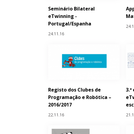
Seminário Bilateral
Ap
eTwinning -
Ma
Portugal/Espanha
24.
24.11.16
Registo dos Clubes de
3.ª
Programação e Robótica –
eT
2016/2017
esc
22.11.16
21.