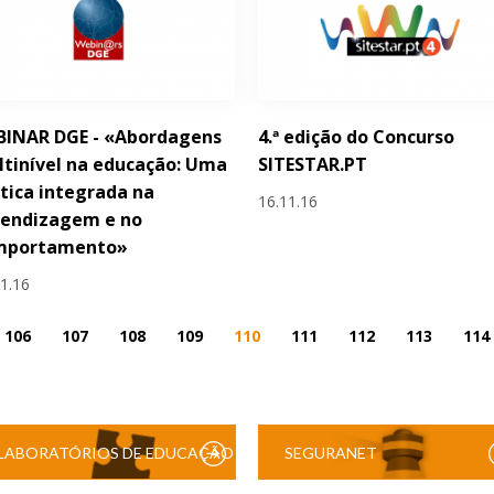
BINAR DGE - «Abordagens
4.ª edição do Concurso
tinível na educação: Uma
SITESTAR.PT
tica integrada na
16.11.16
rendizagem e no
mportamento»
11.16
106
107
108
109
110
111
112
113
114
LABORATÓRIOS DE EDUCAÇÃO
SEGURANET