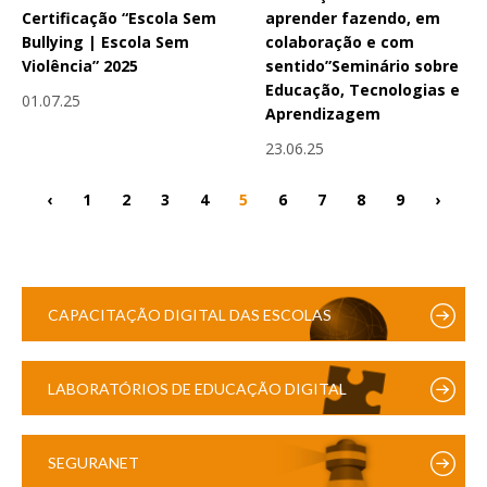
Certificação “Escola Sem
aprender fazendo, em
Bullying | Escola Sem
colaboração e com
Violência” 2025
sentido”Seminário sobre
Educação, Tecnologias e
01.07.25
Aprendizagem
23.06.25
‹
1
2
3
4
5
6
7
8
9
›
CAPACITAÇÃO DIGITAL DAS ESCOLAS
LABORATÓRIOS DE EDUCAÇÃO DIGITAL
SEGURANET