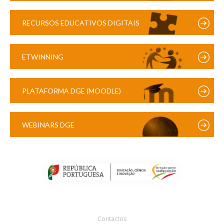
RECURSOS EDUCATIVOS DIGITAIS
ETWINNING
PLATAFORMA DGE (MOODLE)
WEBINARS DGE
Contactos