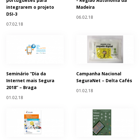
portugueses para
- Região Autónoma da
integrarem o projeto
Madeira
DSI-3
06.02.18
07.02.18
Seminário “Dia da
Campanha Nacional
Internet mais Segura
SeguraNet – Delta Cafés
2018” – Braga
01.02.18
01.02.18