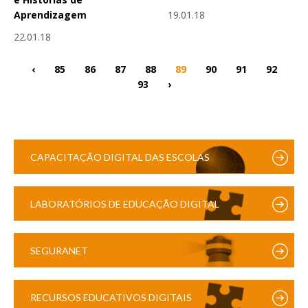
19.01.18
Aprendizagem
22.01.18
‹
85
86
87
88
89
90
91
92
93
›
CAPACITAÇÃO DIGITAL DAS ESCOLAS
LABORATÓRIOS DE EDUCAÇÃO DIGITAL
SEGURANET
RECURSOS EDUCATIVOS DIGITAIS