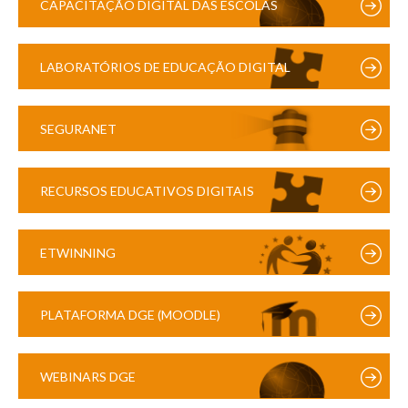
CAPACITAÇÃO DIGITAL DAS ESCOLAS
LABORATÓRIOS DE EDUCAÇÃO DIGITAL
SEGURANET
RECURSOS EDUCATIVOS DIGITAIS
ETWINNING
PLATAFORMA DGE (MOODLE)
WEBINARS DGE