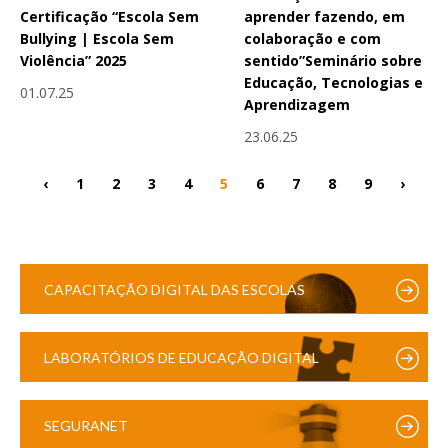
Certificação “Escola Sem
aprender fazendo, em
Bullying | Escola Sem
colaboração e com
Violência” 2025
sentido”Seminário sobre
Educação, Tecnologias e
01.07.25
Aprendizagem
23.06.25
‹
1
2
3
4
5
6
7
8
9
›
CAPACITAÇÃO DIGITAL DAS ESCOLAS
LABORATÓRIOS DE EDUCAÇÃO DIGITAL
SEGURANET