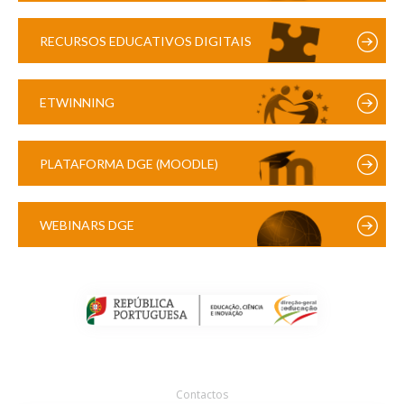
RECURSOS EDUCATIVOS DIGITAIS
ETWINNING
PLATAFORMA DGE (MOODLE)
WEBINARS DGE
Contactos