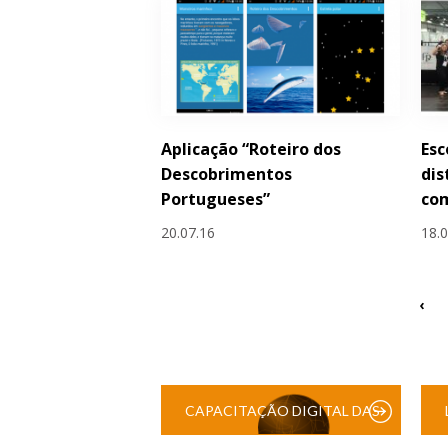
Aplicação “Roteiro dos
Esc
Descobrimentos
di
Portugueses”
com
20.07.16
18.
‹
CAPACITAÇÃO DIGITAL DAS