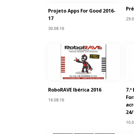
Pr
Projeto Apps For Good 2016-
17
29.
30.08.16
RoboRAVE Ibérica 2016
7.ª
Fo
16.08.16
acr
24/
10.