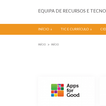
Passar para o conteúdo principal
EQUIPA DE RECURSOS E TECN
INÍCIO
TIC E CURRÍCULO
CI
INÍCIO
INÍCIO
Está aqui
Páginas