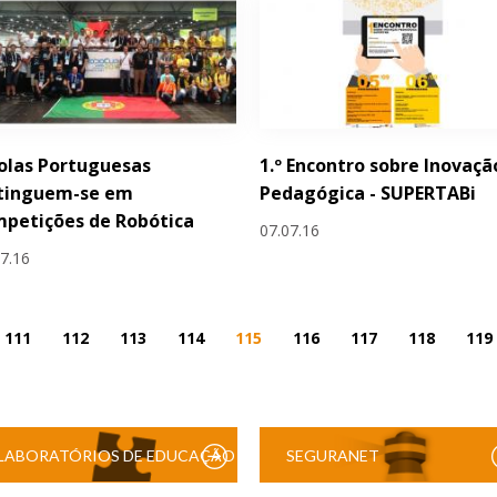
olas Portuguesas
1.º Encontro sobre Inovaçã
stinguem-se em
Pedagógica - SUPERTABi
petições de Robótica
07.07.16
07.16
111
112
113
114
115
116
117
118
119
LABORATÓRIOS DE EDUCAÇÃO
SEGURANET