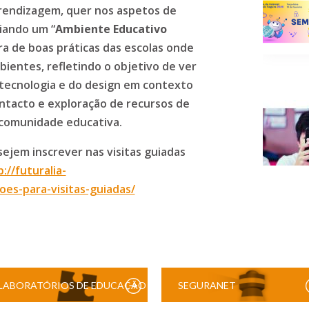
prendizagem, quer nos aspetos de
iando um “
Ambiente Educativo
a de boas práticas das escolas onde
ientes, refletindo o objetivo de ver
 tecnologia e do design em contexto
ntacto e exploração de recursos de
 comunidade educativa.
jem inscrever nas visitas guiadas
://futuralia-
coes-para-visitas-guiadas/
LABORATÓRIOS DE EDUCAÇÃO
SEGURANET