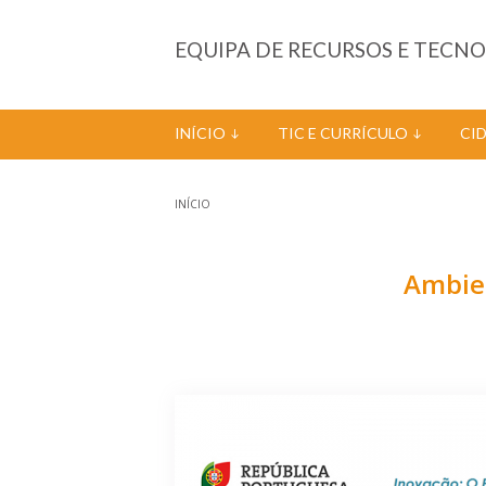
Passar para o conteúdo principal
EQUIPA DE RECURSOS E TECN
INÍCIO
TIC E CURRÍCULO
CI
INÍCIO
Está aqui
Ambien