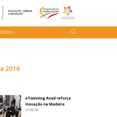
URSOS
ca 2016
eTwinning Road reforça
inovação na Madeira
12.03.26