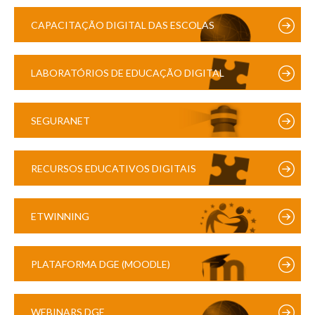
CAPACITAÇÃO DIGITAL DAS ESCOLAS
LABORATÓRIOS DE EDUCAÇÃO DIGITAL
SEGURANET
RECURSOS EDUCATIVOS DIGITAIS
ETWINNING
PLATAFORMA DGE (MOODLE)
WEBINARS DGE