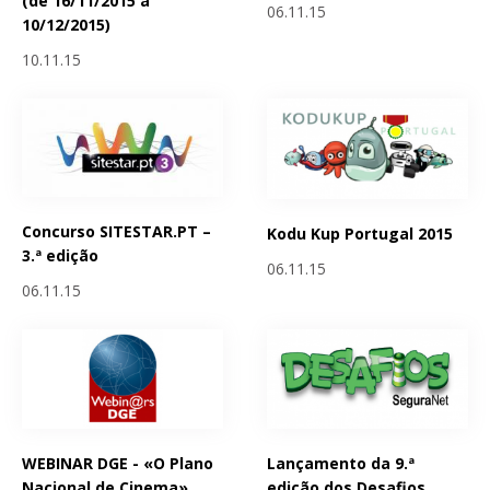
(de 16/11/2015 a
06.11.15
10/12/2015)
10.11.15
Concurso SITESTAR.PT –
Kodu Kup Portugal 2015
3.ª edição
06.11.15
06.11.15
WEBINAR DGE - «O Plano
Lançamento da 9.ª
Nacional de Cinema»
edição dos Desafios