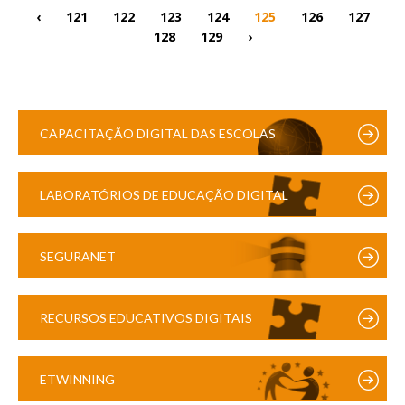
‹
121
122
123
124
125
126
127
128
129
›
CAPACITAÇÃO DIGITAL DAS ESCOLAS
LABORATÓRIOS DE EDUCAÇÃO DIGITAL
SEGURANET
RECURSOS EDUCATIVOS DIGITAIS
ETWINNING