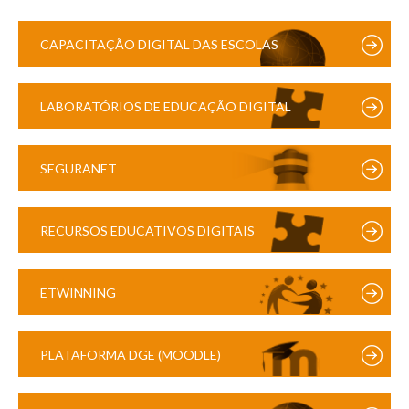
CAPACITAÇÃO DIGITAL DAS ESCOLAS
LABORATÓRIOS DE EDUCAÇÃO DIGITAL
SEGURANET
RECURSOS EDUCATIVOS DIGITAIS
ETWINNING
PLATAFORMA DGE (MOODLE)