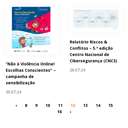
Relatório Riscos &
Conflitos – 5.ª edição
Centro Nacional de
Cibersegurança (CNCS)
“Não à Violência Online!
26.07.24
Escolhas Conscientes" –
campanha de
sensibilização
30.07.24
‹
8
9
10
11
12
13
14
15
16
›