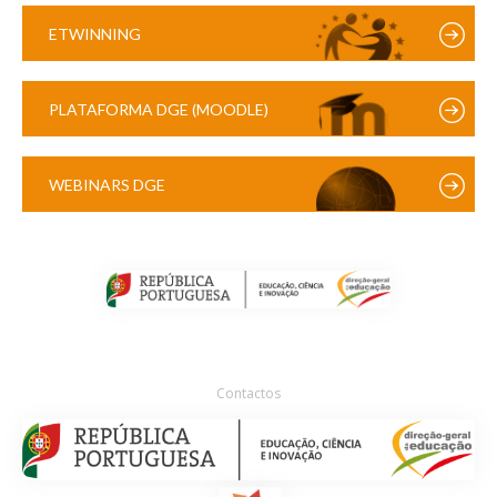
ETWINNING
PLATAFORMA DGE (MOODLE)
WEBINARS DGE
Contactos