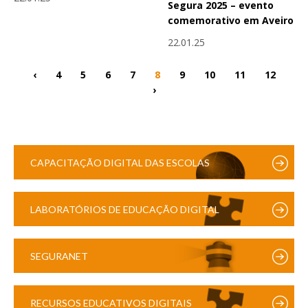
Segura 2025 – evento
comemorativo em Aveiro
22.01.25
‹
4
5
6
7
8
9
10
11
12
›
CAPACITAÇÃO DIGITAL DAS ESCOLAS
LABORATÓRIOS DE EDUCAÇÃO DIGITAL
SEGURANET
RECURSOS EDUCATIVOS DIGITAIS