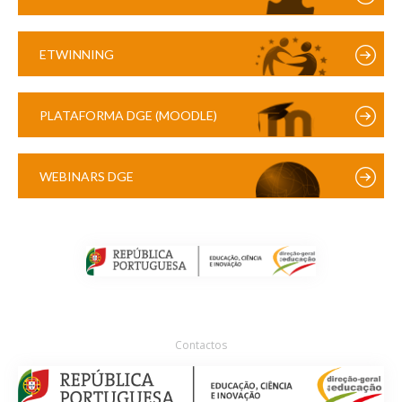
ETWINNING
PLATAFORMA DGE (MOODLE)
WEBINARS DGE
Contactos