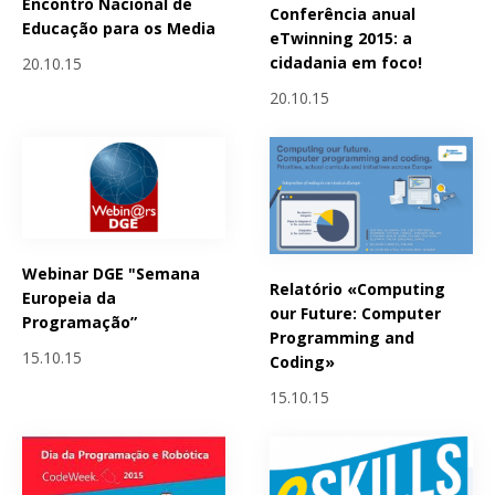
Encontro Nacional de
Conferência anual
Educação para os Media
eTwinning 2015: a
cidadania em foco!
20.10.15
20.10.15
Webinar DGE "Semana
Relatório «Computing
Europeia da
our Future: Computer
Programação”
Programming and
15.10.15
Coding»
15.10.15