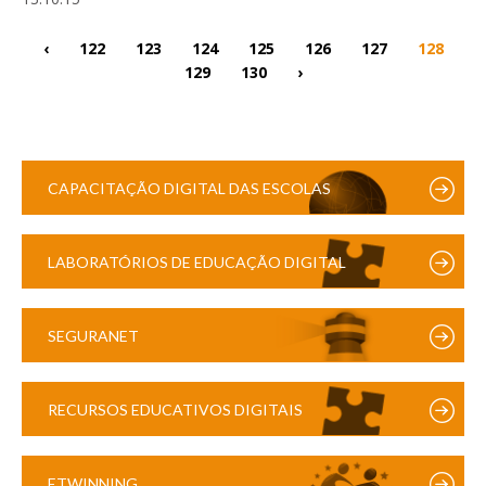
‹
122
123
124
125
126
127
128
129
130
›
CAPACITAÇÃO DIGITAL DAS ESCOLAS
LABORATÓRIOS DE EDUCAÇÃO DIGITAL
SEGURANET
RECURSOS EDUCATIVOS DIGITAIS
ETWINNING