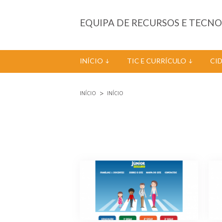
Passar para o conteúdo principal
EQUIPA DE RECURSOS E TECN
INÍCIO
TIC E CURRÍCULO
CI
INÍCIO
INÍCIO
Está aqui
Páginas