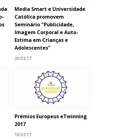
ada
Media Smart e Universidade
o-
Católica promovem
os
Seminário "Publicidade,
Imagem Corporal e Auto-
Estima em Crianças e
Adolescentes"
20.03.17
Prémios Europeus eTwinning
2017
16.03.17