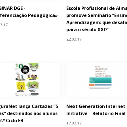
BINAR DGE -
Escola Profissional de Alm
ferenciação Pedagógica»
promove Seminário “Ensin
Aprendizagem: que desafi
03.17
para o século XXI?”
22.03.17
uraNet lança Cartazes ”5
Next Generation Internet
as” destinados aos alunos
Initiative – Relatório Final
2.º Ciclo EB
17.03.17