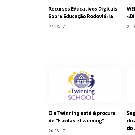
Recursos Educativos Digitais
WE
Sobre Educação Rodoviária
«Di
24.03.17
22.
O eTwinning está à procura
Seg
de “Escolas eTwinning”!
dic
do 
20.03.17