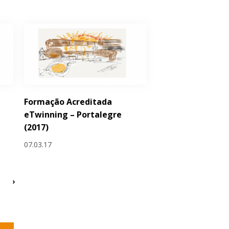
Formação Acreditada
eTwinning – Portalegre
(2017)
07.03.17
›