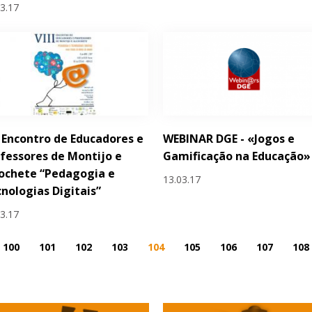
03.17
I Encontro de Educadores e
WEBINAR DGE - «Jogos e
fessores de Montijo e
Gamificação na Educação»
ochete “Pedagogia e
13.03.17
nologias Digitais”
03.17
100
101
102
103
104
105
106
107
108