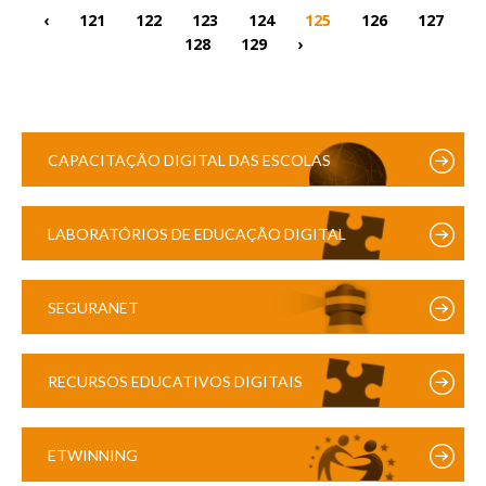
‹
121
122
123
124
125
126
127
128
129
›
CAPACITAÇÃO DIGITAL DAS ESCOLAS
LABORATÓRIOS DE EDUCAÇÃO DIGITAL
SEGURANET
RECURSOS EDUCATIVOS DIGITAIS
ETWINNING