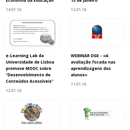
Economia da Educação
15 de janeiro
14.01.16
12.01.16
e-Learning Lab da
WEBINAR DGE - «A
Universidade de Lisboa
avaliação focada nas
promove MOOC sobre
aprendizagens dos
“Desenvolvimento de
alunos»
Conteúdos Acessíveis”
11.01.16
12.01.16