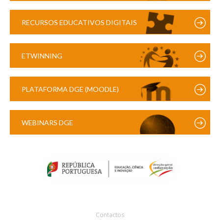
RECURSOS EDUCATIVOS DIGITAIS
ETWINNING
PLATAFORMA DGE (MOODLE)
WEBINARS DGE
Contactos