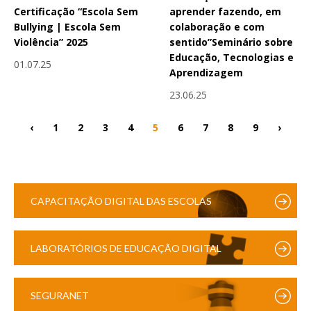
Certificação “Escola Sem
aprender fazendo, em
Bullying | Escola Sem
colaboração e com
Violência” 2025
sentido”Seminário sobre
Educação, Tecnologias e
01.07.25
Aprendizagem
23.06.25
‹
1
2
3
4
5
6
7
8
9
›
CAPACITAÇÃO DIGITAL DAS ESCOLAS
LABORATÓRIOS DE EDUCAÇÃO DIGITAL
SEGURANET