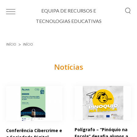
Passar para o conteúdo principal
EQUIPA DE RECURSOS E
TECNOLOGIAS EDUCATIVAS
INÍCIO
INÍCIO
Está aqui
Notícias
Páginas
Polígrafo – “Pinóquio na
Conferência Cibercrime e
Escola” desafia alunos a