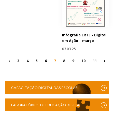
Infografia ERTE - Digital
em Ação – março
03.03.25
‹
3
4
5
6
7
8
9
10
11
›
CAPACITAÇÃO DIGITAL DAS ESCOLAS
LABORATÓRIOS DE EDUCAÇÃO DIGITAL