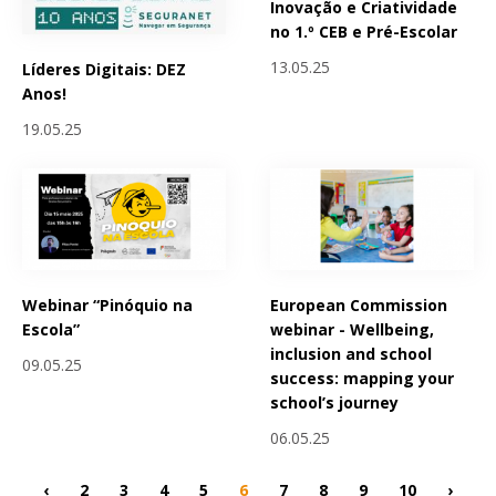
Inovação e Criatividade
no 1.º CEB e Pré-Escolar
13.05.25
Líderes Digitais: DEZ
Anos!
19.05.25
Webinar “Pinóquio na
European Commission
Escola”
webinar - Wellbeing,
inclusion and school
09.05.25
success: mapping your
school’s journey
06.05.25
‹
2
3
4
5
6
7
8
9
10
›