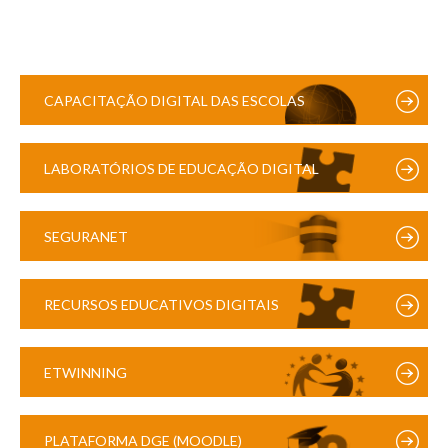
CAPACITAÇÃO DIGITAL DAS ESCOLAS
LABORATÓRIOS DE EDUCAÇÃO DIGITAL
SEGURANET
RECURSOS EDUCATIVOS DIGITAIS
ETWINNING
PLATAFORMA DGE (MOODLE)