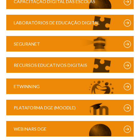
CAPACITAÇÃO DIGITAL DAS ESCOLAS
LABORATÓRIOS DE EDUCAÇÃO DIGITAL
SEGURANET
RECURSOS EDUCATIVOS DIGITAIS
ETWINNING
PLATAFORMA DGE (MOODLE)
WEBINARS DGE