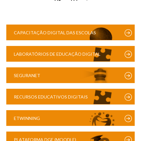
CAPACITAÇÃO DIGITAL DAS ESCOLAS
LABORATÓRIOS DE EDUCAÇÃO DIGITAL
SEGURANET
RECURSOS EDUCATIVOS DIGITAIS
ETWINNING
PLATAFORMA DGE (MOODLE)