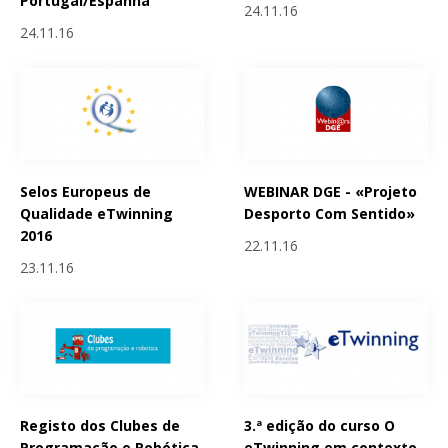
Portugal/Espanha
24.11.16
24.11.16
Selos Europeus de
WEBINAR DGE - «Projeto
Qualidade eTwinning
Desporto Com Sentido»
2016
22.11.16
23.11.16
Registo dos Clubes de
3.ª edição do curso O
Programação e Robótica
eTwinning em contexto