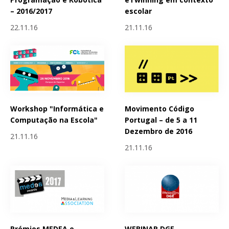
– 2016/2017
escolar
22.11.16
21.11.16
Workshop "Informática e
Movimento Código
Computação na Escola"
Portugal – de 5 a 11
Dezembro de 2016
21.11.16
21.11.16
Prémios MEDEA e
WEBINAR DGE -