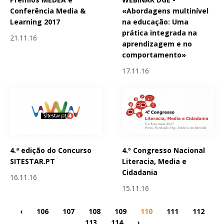
Conferência Media &
«Abordagens multinível
Learning 2017
na educação: Uma
prática integrada na
21.11.16
aprendizagem e no
comportamento»
17.11.16
4.ª edição do Concurso
4.º Congresso Nacional
SITESTAR.PT
Literacia, Media e
Cidadania
16.11.16
15.11.16
‹
106
107
108
109
110
111
112
113
114
›